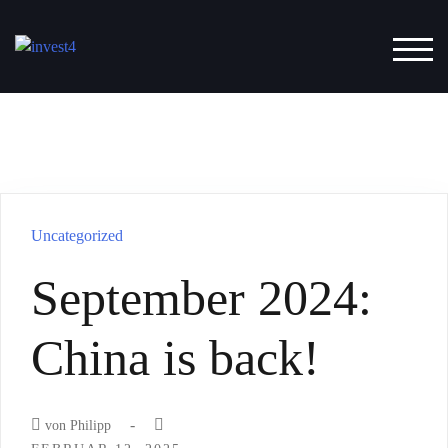
Zum
Inhalt
TOG
springen
Uncategorized
September 2024:
China is back!
-
von
Philipp