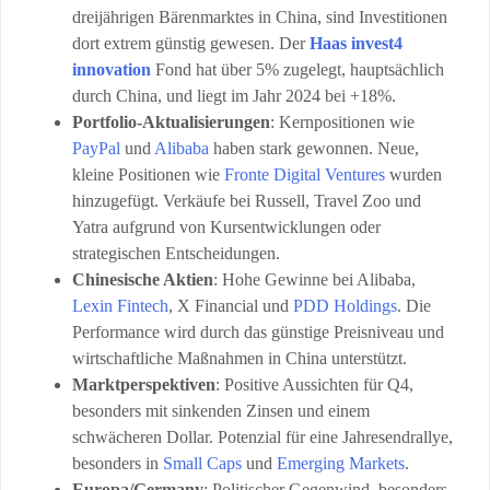
dreijährigen Bärenmarktes in China, sind Investitionen
dort extrem günstig gewesen. Der
Haas invest4
innovation
Fond hat über 5% zugelegt, hauptsächlich
durch China, und liegt im Jahr 2024 bei +18%.
Portfolio-Aktualisierungen
: Kernpositionen wie
PayPal
und
Alibaba
haben stark gewonnen. Neue,
kleine Positionen wie
Fronte Digital Ventures
wurden
hinzugefügt. Verkäufe bei Russell, Travel Zoo und
Yatra aufgrund von Kursentwicklungen oder
strategischen Entscheidungen.
Chinesische Aktien
: Hohe Gewinne bei Alibaba,
Lexin Fintech
, X Financial und
PDD Holdings
. Die
Performance wird durch das günstige Preisniveau und
wirtschaftliche Maßnahmen in China unterstützt.
Marktperspektiven
: Positive Aussichten für Q4,
besonders mit sinkenden Zinsen und einem
schwächeren Dollar. Potenzial für eine Jahresendrallye,
besonders in
Small Caps
und
Emerging Markets
.
Europa/Germany
: Politischer Gegenwind, besonders